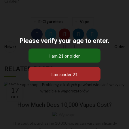
Ci dalej?
E-Cigarettes
Vape
Please verify your age to enter.
Newer
Older
RELATED POSTS
17
BLOG
OCT
How Much Does 10,000 Vapes Cost?
Wgavape
The cost of purchasing 10,000 vapes can vary significantly