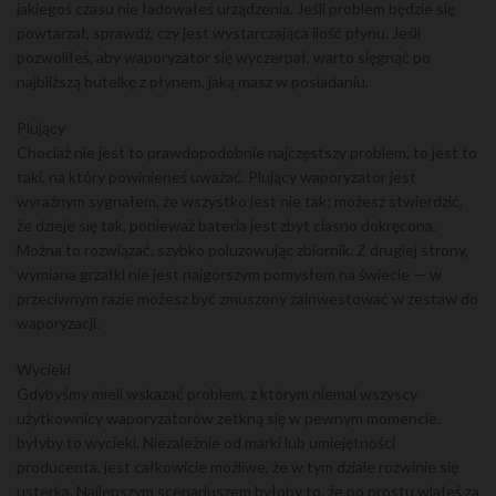
jakiegoś czasu nie ładowałeś urządzenia. Jeśli problem będzie się
powtarzał, sprawdź, czy jest wystarczająca ilość płynu. Jeśli
pozwoliłeś, aby waporyzator się wyczerpał, warto sięgnąć po
najbliższą butelkę z płynem, jaką masz w posiadaniu.
Plujący
Chociaż nie jest to prawdopodobnie najczęstszy problem, to jest to
taki, na który powinieneś uważać. Plujący waporyzator jest
wyraźnym sygnałem, że wszystko jest nie tak; możesz stwierdzić,
że dzieje się tak, ponieważ bateria jest zbyt ciasno dokręcona.
Można to rozwiązać, szybko poluzowując zbiornik. Z drugiej strony,
wymiana grzałki nie jest najgorszym pomysłem na świecie — w
przeciwnym razie możesz być zmuszony zainwestować w zestaw do
waporyzacji.
Wycieki
Gdybyśmy mieli wskazać problem, z którym niemal wszyscy
użytkownicy waporyzatorów zetkną się w pewnym momencie,
byłyby to wycieki. Niezależnie od marki lub umiejętności
producenta, jest całkowicie możliwe, że w tym dziale rozwinie się
usterka. Najlepszym scenariuszem byłoby to, że po prostu wlałeś za