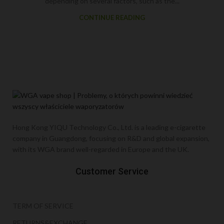
depending on several factors, such as the...
CONTINUE READING
Hong Kong YIQU Technology Co., Ltd. is a leading e-cigarette
company in Guangdong, focusing on R&D and global expansion,
with its WGA brand well-regarded in Europe and the UK.
Customer Service
TERM OF SERVICE
RETURNS&EXCHANGE