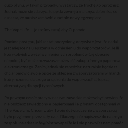
dużo płynu, w takim przypadku wystarczy, że trochę go opróżnisz.
Jednak może się zdarzyć, że pękła zewnętrzna część zbiornika, co
oznacza, że ​​musisz zamówić zupełnie nowy egzemplarz.
The Vape Life — jesteśmy tutaj, aby Ci pomóc
Pomimo postępu, jaki został poczyniony, oczywiste jest, że nadal
jest miejsce na ulepszenia w odniesieniu do waporyzatorów. Jeśli
którykolwiek z wyżej wymienionych problemów Cię obecnie
niepokoi, być może rozważasz możliwość zakupu innego papierosa
elektronicznego. Zanim jednak się zapędzisz, naturalnie będziesz
chciał omówić swoje opcje ze sklepem z waporyzatorami w Irlandii,
który rozumie, dlaczego urządzenia do waporyzacji są lepszą
alternatywą dla opcji tytoniowych.
Po pewnym czasie pracy w naszym zawodzie możesz być pewien, że
nie będziesz zawiedziony e-papierosami i e-płynami dostępnymi w
The Vape Life. Chcemy, aby Twoje doświadczenie z waporyzacją
było przyjemne przez cały czas. Dlaczego nie napiszesz do naszego
zespołu na adres info@jointhevapelife.ie i nie pozwolisz nam pomóc