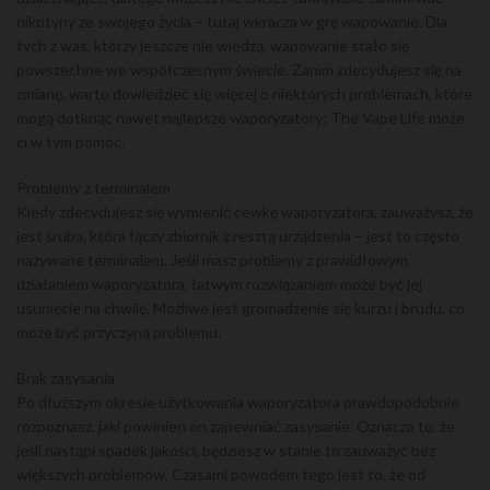
nikotyny ze swojego życia – tutaj wkracza w grę wapowanie. Dla
tych z was, którzy jeszcze nie wiedzą, wapowanie stało się
powszechne we współczesnym świecie. Zanim zdecydujesz się na
zmianę, warto dowiedzieć się więcej o niektórych problemach, które
mogą dotknąć nawet najlepsze waporyzatory; The Vape Life może
ci w tym pomóc.
Problemy z terminalem
Kiedy zdecydujesz się wymienić cewkę waporyzatora, zauważysz, że
jest śruba, która łączy zbiornik z resztą urządzenia – jest to często
nazywane terminalem. Jeśli masz problemy z prawidłowym
działaniem waporyzatora, łatwym rozwiązaniem może być jej
usunięcie na chwilę. Możliwe jest gromadzenie się kurzu i brudu, co
może być przyczyną problemu.
Brak zasysania
Po dłuższym okresie użytkowania waporyzatora prawdopodobnie
rozpoznasz, jaki powinien on zapewniać zasysanie. Oznacza to, że
jeśli nastąpi spadek jakości, będziesz w stanie to zauważyć bez
większych problemów. Czasami powodem tego jest to, że od