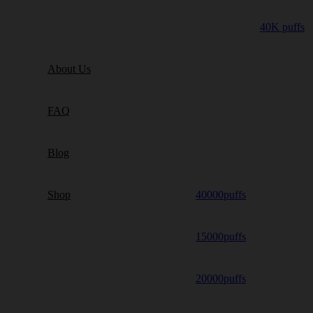
40K puffs
About Us
FAQ
Blog
Shop
40000puffs
15000puffs
20000puffs