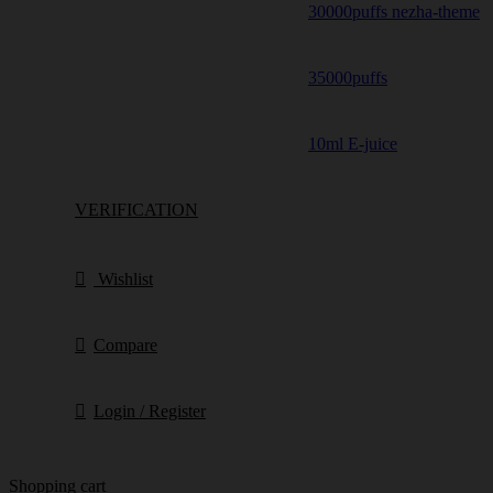
30000puffs nezha-theme
35000puffs
10ml E-juice
VERIFICATION
Wishlist
Compare
Login / Register
Shopping cart