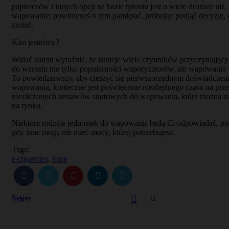
papierosów i innych opcji na bazie tytoniu jest o wiele droższe niż
wapowanie; powinieneś o tym pamiętać, próbując podjąć decyzję, 
zrobić.
Kim jesteśmy?
Widać zatem wyraźnie, że istnieje wiele czynników przyczyniający
do wzrostu nie tylko popularności waporyzatorów, ale wapowania 
To powiedziawszy, aby cieszyć się pierwszorzędnym doświadczen
wapowania, konieczne jest poświęcenie niezbędnego czasu na prze
niezliczonych zestawów startowych do wapowania, które można z
na rynku.
Niektóre rodzaje jednostek do wapowania będą Ci odpowiadać, po
gdy inne mogą nie mieć mocy, której potrzebujesz.
Tags:
e-cigarettes
,
vape
Newer