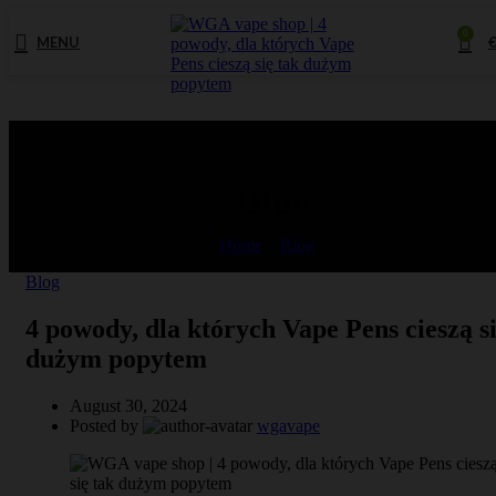
0
MENU
Blog
Home
»
Blog
»
Blog
4 powody, dla których Vape Pens cieszą si
dużym popytem
August 30, 2024
Posted by
wgavape