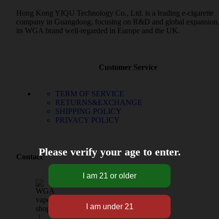
Hong Kong YIQU Technology Co., Ltd. is a leading e-cigarette
company in Guangdong, focusing on R&D and global expansion,
its WGA brand well-regarded in Europe and the UK.
Customer Service
TERM OF SERVICE
RETURNS&EXCHANGE
SHIPPING POLICY
PRIVACY POLICY
Please verify your age to enter.
Contact