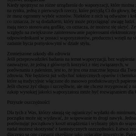
Kiedy spojrzysz na różne urządzenia do waporyzacji, które można 
na rynku, jedną z pierwszych rzeczy, które przyjdą Ci do głowy, bę
że masz ogromny wybór wzorów. Niektóre z nich są odważne i ko
co oznacza, że ​​są dodatkiem, który może przyciągnąć uwagę ludzi.
mają nieco stonowaną grafikę, co oznacza, że ​​możesz się ukryć. Ze
względu na zwiększone zainteresowanie papierosami elektroniczny
odpowiednikami w postaci waporyzatorów, producenci wzięli na si
zadanie bycia pomysłowymi w dziale stylu.
Zmniejszone szkody dla zdrowia
Jeśli przeprowadziłeś badania na temat waporyzacji, bez wątpienia
zauważysz, że jedną z głównych korzyści z niej związanych, w
porównaniu z paleniem, jest to, że jest ona znacznie lepsza dla Tw
zdrowia. Nie będziesz już wdychać toksycznych oparów i chemika
które są tradycyjnie włączane do masowo produkowanych papiero
Jeśli chcesz żyć długo i szczęśliwie, ale nie chcesz rezygnować z n
zakup wysokiej jakości waporyzatora może być rozwiązaniem dla 
Przyszłe oszczędności
Dla tych z Was, którzy starają się ograniczyć wydatki do minimum,
początku może się wydawać, że wapowanie to drogi nawyk. Jedn
porównując początkowy koszt urządzenia i wybrany płyn do wapo
nadal możesz skorzystać z fantastycznych oszczędności. Łatwo zr
dlaczego są one czasami określane jako opłacalne inwestycje. Pale