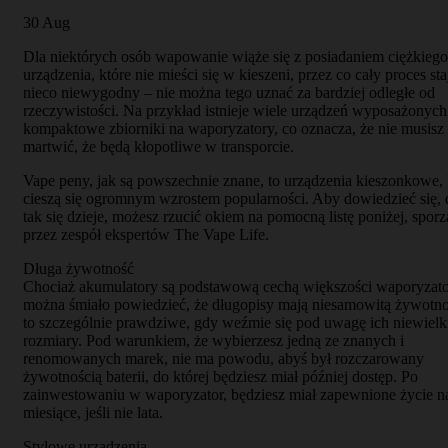
30
Aug
Dla niektórych osób wapowanie wiąże się z posiadaniem ciężkiego
urządzenia, które nie mieści się w kieszeni, przez co cały proces sta
nieco niewygodny – nie można tego uznać za bardziej odległe od
rzeczywistości. Na przykład istnieje wiele urządzeń wyposażonyc
kompaktowe zbiorniki na waporyzatory, co oznacza, że ​​nie musisz 
martwić, że będą kłopotliwe w transporcie.
Vape peny, jak są powszechnie znane, to urządzenia kieszonkowe, 
cieszą się ogromnym wzrostem popularności. Aby dowiedzieć się, 
tak się dzieje, możesz rzucić okiem na pomocną listę poniżej, spor
przez zespół ekspertów The Vape Life.
Długa żywotność
Chociaż akumulatory są podstawową cechą większości waporyzat
można śmiało powiedzieć, że długopisy mają niesamowitą żywotnoś
to szczególnie prawdziwe, gdy weźmie się pod uwagę ich niewielk
rozmiary. Pod warunkiem, że wybierzesz jedną ze znanych i
renomowanych marek, nie ma powodu, abyś był rozczarowany
żywotnością baterii, do której będziesz miał później dostęp. Po
zainwestowaniu w waporyzator, będziesz miał zapewnione życie n
miesiące, jeśli nie lata.
Stylowe urządzenia