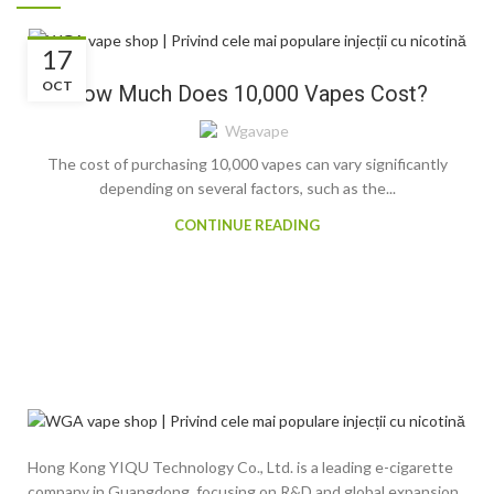
BLOG
17
OCT
How Much Does 10,000 Vapes Cost?
Wgavape
The cost of purchasing 10,000 vapes can vary significantly
depending on several factors, such as the...
CONTINUE READING
Hong Kong YIQU Technology Co., Ltd. is a leading e-cigarette
company in Guangdong, focusing on R&D and global expansion,