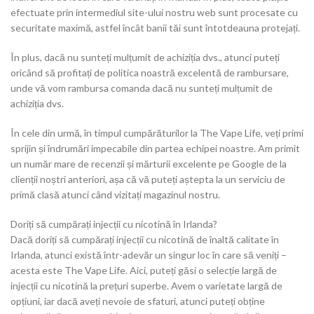
efectuate prin intermediul site-ului nostru web sunt procesate cu
securitate maximă, astfel încât banii tăi sunt întotdeauna protejați.
În plus, dacă nu sunteți mulțumit de achiziția dvs., atunci puteți
oricând să profitați de politica noastră excelentă de rambursare,
unde vă vom rambursa comanda dacă nu sunteți mulțumit de
achiziția dvs.
În cele din urmă, în timpul cumpărăturilor la The Vape Life, veți primi
sprijin și îndrumări impecabile din partea echipei noastre. Am primit
un număr mare de recenzii și mărturii excelente pe Google de la
clienții noștri anteriori, așa că vă puteți aștepta la un serviciu de
primă clasă atunci când vizitați magazinul nostru.
Doriți să cumpărați injecții cu nicotină în Irlanda?
Dacă doriți să cumpărați injecții cu nicotină de înaltă calitate în
Irlanda, atunci există într-adevăr un singur loc în care să veniți –
acesta este The Vape Life. Aici, puteți găsi o selecție largă de
injecții cu nicotină la prețuri superbe. Avem o varietate largă de
opțiuni, iar dacă aveți nevoie de sfaturi, atunci puteți obține