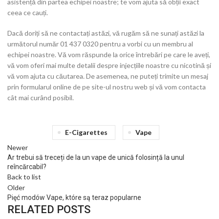
asistență din partea echipei noastre; te vom ajuta să obții exact
ceea ce cauți.
Dacă doriți să ne contactați astăzi, vă rugăm să ne sunați astăzi la
următorul număr 01 437 0320 pentru a vorbi cu un membru al
echipei noastre. Vă vom răspunde la orice întrebări pe care le aveți,
vă vom oferi mai multe detalii despre injecțiile noastre cu nicotină și
vă vom ajuta cu căutarea. De asemenea, ne puteți trimite un mesaj
prin formularul online de pe site-ul nostru web și vă vom contacta
cât mai curând posibil.
E-Cigarettes
Vape
Newer
Ar trebui să treceți de la un vape de unică folosință la unul
reîncărcabil?
Back to list
Older
Pięć modów Vape, które są teraz popularne
RELATED POSTS