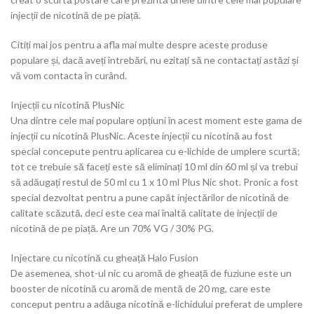
injecții de nicotină de pe piață.
Citiți mai jos pentru a afla mai multe despre aceste produse
populare și, dacă aveți întrebări, nu ezitați să ne contactați astăzi și
vă vom contacta în curând.
Injecții cu nicotină PlusNic
Una dintre cele mai populare opțiuni în acest moment este gama de
injecții cu nicotină PlusNic. Aceste injecții cu nicotină au fost
special concepute pentru aplicarea cu e-lichide de umplere scurtă;
tot ce trebuie să faceți este să eliminați 10 ml din 60 ml și va trebui
să adăugați restul de 50 ml cu 1 x 10 ml Plus Nic shot. Pronic a fost
special dezvoltat pentru a pune capăt injectărilor de nicotină de
calitate scăzută, deci este cea mai înaltă calitate de injecții de
nicotină de pe piață. Are un 70% VG / 30% PG.
Injectare cu nicotină cu gheață Halo Fusion
De asemenea, shot-ul nic cu aromă de gheață de fuziune este un
booster de nicotină cu aromă de mentă de 20 mg, care este
conceput pentru a adăuga nicotină e-lichidului preferat de umplere