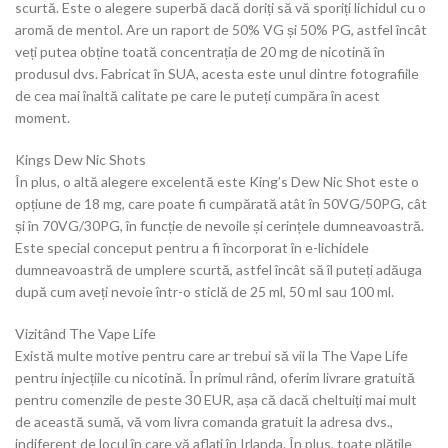
scurtă. Este o alegere superbă dacă doriți să vă sporiți lichidul cu o
aromă de mentol. Are un raport de 50% VG și 50% PG, astfel încât
veți putea obține toată concentrația de 20 mg de nicotină în
produsul dvs. Fabricat în SUA, acesta este unul dintre fotografiile
de cea mai înaltă calitate pe care le puteți cumpăra în acest
moment.
Kings Dew Nic Shots
În plus, o altă alegere excelentă este King’s Dew Nic Shot este o
opțiune de 18 mg, care poate fi cumpărată atât în ​​50VG/50PG, cât
și în 70VG/30PG, în funcție de nevoile și cerințele dumneavoastră.
Este special conceput pentru a fi încorporat în e-lichidele
dumneavoastră de umplere scurtă, astfel încât să îl puteți adăuga
după cum aveți nevoie într-o sticlă de 25 ml, 50 ml sau 100 ml.
Vizitând The Vape Life
Există multe motive pentru care ar trebui să vii la The Vape Life
pentru injecțiile cu nicotină. În primul rând, oferim livrare gratuită
pentru comenzile de peste 30 EUR, așa că dacă cheltuiți mai mult
de această sumă, vă vom livra comanda gratuit la adresa dvs.,
indiferent de locul în care vă aflați în Irlanda. În plus, toate plățile