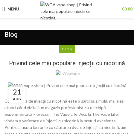
MENU
€
0.00
Blog
BLOG
Privind cele mai populare injecții cu nicotină
Wgavape
21
AUG
Cumpărarea de injecții cu nicotină este o sarcină simplă, mai ales
atunci când vizitați un magazin profesionist cu o echipă
experimentată – precum The Vape Life. Aici, la The Vape Life,
vindem o varietate de injecții cu nicotină la prețuri excelente.
Pentru a ușura lucrurile cu căutarea dvs. de injecții cu nicotină, am
creat o scurtă postare care prezintă unele dintre cele mai populare