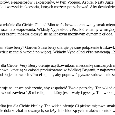
ów, e-papierosów i akcesoriów, w tym Voopoo, Aspire, Nasty Juice, 
rniki i wszystkie akcesoria, których możesz potrzebować. Aby dowiedz
jest właśnie dla Ciebie. Chilled Mint to fachowo opracowany smak mię
te wrażenia z wapowania. Wkłady Vype ePod vPro, które mamy w magazyn
dzięki czemu możesz cieszyć się najlepszym możliwym dymem z ePoda
Strawberry? Garden Strawberry oferuje pyszne połączenie truskawki 
będziesz chciał wrócić po więcej. Wkłady Vype ePod vPro zawierają 1
 dla Ciebie. Very Berry oferuje użytkownikom mieszankę smacznych nu
owe, które są w całości produkowane w Wielkiej Brytanii, z najwyższ
e dodało je do swoich vPro eLiquids, aby poprawić pyszne zadowoleni
feruje najlepsze połączenie, aby zaspokoić Twoje potrzeby. Ten wkład
kład zawiera 1,9 ml e-liquidu, który jest trwały i pyszny. Ten wkła
 jest dla Ciebie idealny. Ten wkład oferuje Ci piękne miętowe smaki
czenie dobrze zbalansowanych, świeżych i chłodzących smaków mento