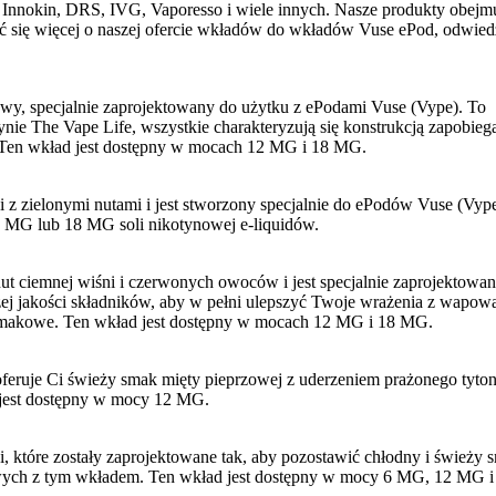
Innokin, DRS, IVG, Vaporesso i wiele innych. Nasze produkty obejmu
ieć się więcej o naszej ofercie wkładów do wkładów Vuse ePod, odwied
towy, specjalnie zaprojektowany do użytku z ePodami Vuse (Vype). To
ie The Vape Life, wszystkie charakteryzują się konstrukcją zapobieg
. Ten wkład jest dostępny w mocach 12 MG i 18 MG.
z zielonymi nutami i jest stworzony specjalnie do ePodów Vuse (Vype
2 MG lub 18 MG soli nikotynowej e-liquidów.
t ciemnej wiśni i czerwonych owoców i jest specjalnie zaprojektowa
ej jakości składników, aby w pełni ulepszyć Twoje wrażenia z wapowa
e smakowe. Ten wkład jest dostępny w mocach 12 MG i 18 MG.
 oferuje Ci świeży smak mięty pieprzowej z uderzeniem prażonego tyton
d jest dostępny w mocy 12 MG.
, które zostały zaprojektowane tak, aby pozostawić chłodny i świeży 
lowych z tym wkładem. Ten wkład jest dostępny w mocy 6 MG, 12 MG i