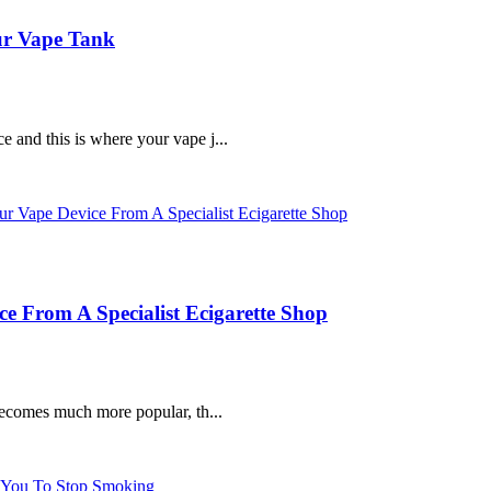
ur Vape Tank
e and this is where your vape j...
e From A Specialist Ecigarette Shop
s becomes much more popular, th...