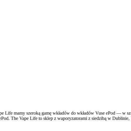
 Life mamy szeroką gamę wkładów do wkładów Vuse ePod — w szerok
od. The Vape Life to sklep z waporyzatorami z siedzibą w Dublinie, k