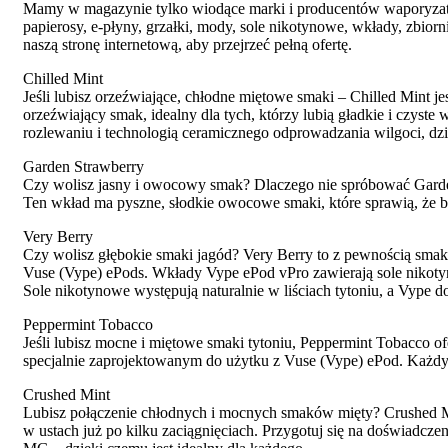
Mamy w magazynie tylko wiodące marki i producentów waporyzator
papierosy, e-płyny, grzałki, mody, sole nikotynowe, wkłady, zbio
naszą stronę internetową, aby przejrzeć pełną ofertę.
Chilled Mint
Jeśli lubisz orzeźwiające, chłodne miętowe smaki – Chilled Mint 
orzeźwiający smak, idealny dla tych, którzy lubią gładkie i czys
rozlewaniu i technologią ceramicznego odprowadzania wilgoci, 
Garden Strawberry
Czy wolisz jasny i owocowy smak? Dlaczego nie spróbować Garden 
Ten wkład ma pyszne, słodkie owocowe smaki, które sprawią, że 
Very Berry
Czy wolisz głębokie smaki jagód? Very Berry to z pewnością smak
Vuse (Vype) ePods. Wkłady Vype ePod vPro zawierają sole nikotyn
Sole nikotynowe występują naturalnie w liściach tytoniu, a Vyp
Peppermint Tobacco
Jeśli lubisz mocne i miętowe smaki tytoniu, Peppermint Tobacco o
specjalnie zaprojektowanym do użytku z Vuse (Vype) ePod. Każdy w
Crushed Mint
Lubisz połączenie chłodnych i mocnych smaków mięty? Crushed Mint
w ustach już po kilku zaciągnięciach. Przygotuj się na doświad