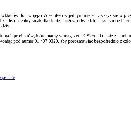
wkładów do Twojego Vuse uPen w jednym miejscu, wszystkie w przyst
znaleźć idealny smak dla siebie, możesz odwiedzić naszą stronę inte
 dziś.
innych produktów, które mamy w magazynie? Skontaktuj się z nami już
zwoniąc pod numer 01 437 0320, aby porozmawiać bezpośrednio z czło
ape Life