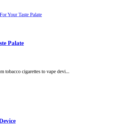
te Palate
m tobacco cigarettes to vape devi...
Device