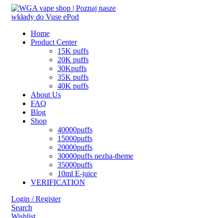
Home
Product Center
15K puffs
20K puffs
30Kpuffs
35K puffs
40K puffs
About Us
FAQ
Blog
Shop
40000puffs
15000puffs
20000puffs
30000puffs nezha-theme
35000puffs
10ml E-juice
VERIFICATION
Login / Register
Search
Wishlist