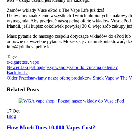
MG – dzięki czemu jest idealny dla każdego.
Zamów wkłady Vuse ePod z The Vape Life już dziś
Ułatwiamy znalezienie wszystkich Twoich ulubionych smakowych 
wymagania. Aby przejrzeć naszą pełną ofertę wkładów Vuse ePod i 
Irlandii, jeśli kupisz cokolwiek powyżej 30 €, więc zrób zakupy już
Masz pytanie do naszego zespołu dotyczące wkładów do ePod lub 
odpowie na wszelkie pytania. Możesz się z nami skontaktować, d
info@jointhevapelife.ie.
Tags:
e-cigarettes
,
vape
Newer
Jaki jest najlepszy waporyzator do rzucania palenia?
Back to list
Older
Przedstawiamy naszą ofertę produktów Smok Vape w The V
Related Posts
17
Oct
Blog
How Much Does 10,000 Vapes Cost?