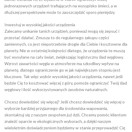
jednorazowych urządzeń trafiających na wysypisko śmieci, a w
dłuższej perspektywie może to zaoszczędzić sporo pieniędzy.
Inwestuj w wysokiej jakości urządzenia
Zalecamy unikanie tanich urządzeń, ponieważ mogą się zepsuć i
przestać działać. Zmusza to do regularnego zakupu części
zamiennych, co jest niepotrzebnie drogie dla Ciebie i kosztowne dla
planety. Nie w ostatniej kolejności dlatego, że urządzenia te muszą
być wysyłane na cały świat, zwiększając logistyczny ślad węglowy.
Wzrost zawartości węgla w atmosferze ma szkodliwy wpływ na
planetę, dlatego ograniczenie go w jak największym stopniu jest
kluczowe. Tak więc wybór wysokiej jakości urządzenia, nawet jeśli
będzie Cię to kosztować więcej z góry, pomoże ograniczyć Twój ślad
węglowy i ilość wykorzystywanych zasobów naturalnych.
Chcesz dowiedzieć się więcej? Jeśli chcesz dowiedzieć się więcej o
wyborze bardziej przyjaznego dla środowiska wapowania,
skontaktuj się z naszym zespołem już dziś. Chcemy pomóc klientom
znaleźć oparcie w ekologicznych wyborach, a dzięki naszym
wieloletnim doświadczeniom będziemy w stanie przeprowadzić Cię