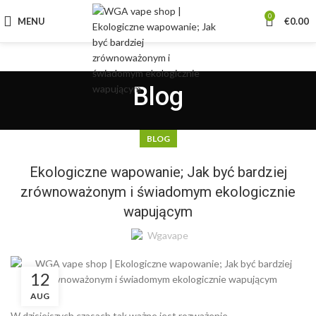
0
MENU
€
0.00
Blog
BLOG
Ekologiczne wapowanie; Jak być bardziej
zrównoważonym i świadomym ekologicznie
wapującym
Wgavape
12
AUG
W dzisiejszych czasach tak ważne jest rozważenie