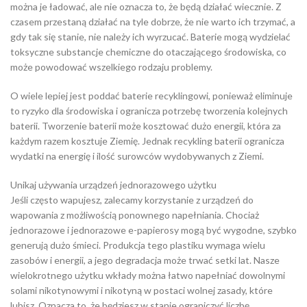
można je ładować, ale nie oznacza to, że będą działać wiecznie. Z
czasem przestaną działać na tyle dobrze, że nie warto ich trzymać, a
gdy tak się stanie, nie należy ich wyrzucać. Baterie mogą wydzielać
toksyczne substancje chemiczne do otaczającego środowiska, co
może powodować wszelkiego rodzaju problemy.
O wiele lepiej jest poddać baterie recyklingowi, ponieważ eliminuje
to ryzyko dla środowiska i ogranicza potrzebę tworzenia kolejnych
baterii. Tworzenie baterii może kosztować dużo energii, która za
każdym razem kosztuje Ziemię. Jednak recykling baterii ogranicza
wydatki na energię i ilość surowców wydobywanych z Ziemi.
Unikaj używania urządzeń jednorazowego użytku
Jeśli często wapujesz, zalecamy korzystanie z urządzeń do
wapowania z możliwością ponownego napełniania. Chociaż
jednorazowe i jednorazowe e-papierosy mogą być wygodne, szybko
generują dużo śmieci. Produkcja tego plastiku wymaga wielu
zasobów i energii, a jego degradacja może trwać setki lat. Nasze
wielokrotnego użytku wkłady można łatwo napełniać dowolnymi
solami nikotynowymi i nikotyną w postaci wolnej zasady, które
lubisz. Oznacza to, że będziesz w stanie ograniczyć liczbę