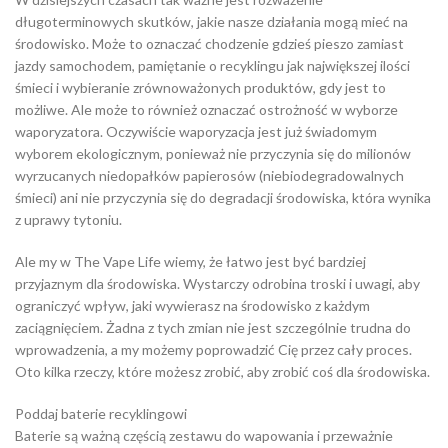
długoterminowych skutków, jakie nasze działania mogą mieć na
środowisko. Może to oznaczać chodzenie gdzieś pieszo zamiast
jazdy samochodem, pamiętanie o recyklingu jak największej ilości
śmieci i wybieranie zrównoważonych produktów, gdy jest to
możliwe. Ale może to również oznaczać ostrożność w wyborze
waporyzatora. Oczywiście waporyzacja jest już świadomym
wyborem ekologicznym, ponieważ nie przyczynia się do milionów
wyrzucanych niedopałków papierosów (niebiodegradowalnych
śmieci) ani nie przyczynia się do degradacji środowiska, która wynika
z uprawy tytoniu.
Ale my w The Vape Life wiemy, że łatwo jest być bardziej
przyjaznym dla środowiska. Wystarczy odrobina troski i uwagi, aby
ograniczyć wpływ, jaki wywierasz na środowisko z każdym
zaciągnięciem. Żadna z tych zmian nie jest szczególnie trudna do
wprowadzenia, a my możemy poprowadzić Cię przez cały proces.
Oto kilka rzeczy, które możesz zrobić, aby zrobić coś dla środowiska.
Poddaj baterie recyklingowi
Baterie są ważną częścią zestawu do wapowania i przeważnie