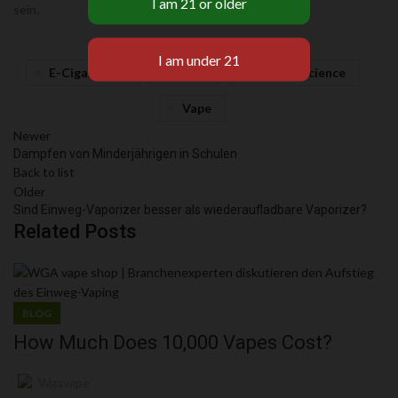
sein.
E-Cigarettes
Law
Popular Science
Vape
Newer
Dampfen von Minderjährigen in Schulen
Back to list
Older
Sind Einweg-Vaporizer besser als wiederaufladbare Vaporizer?
Related Posts
BLOG
How Much Does 10,000 Vapes Cost?
Wgavape