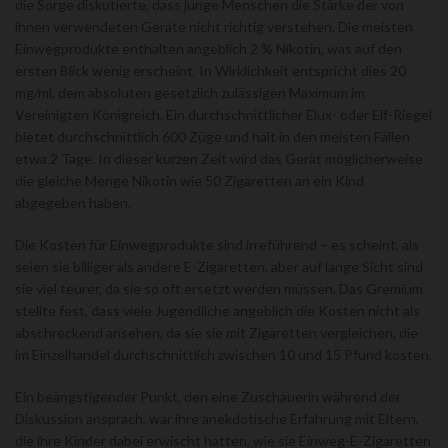
die Sorge diskutierte, dass junge Menschen die Stärke der von
ihnen verwendeten Geräte nicht richtig verstehen. Die meisten
Einwegprodukte enthalten angeblich 2 % Nikotin, was auf den
ersten Blick wenig erscheint. In Wirklichkeit entspricht dies 20
mg/ml, dem absoluten gesetzlich zulässigen Maximum im
Vereinigten Königreich. Ein durchschnittlicher Elux- oder Elf-Riegel
bietet durchschnittlich 600 Züge und hält in den meisten Fällen
etwa 2 Tage. In dieser kurzen Zeit wird das Gerät möglicherweise
die gleiche Menge Nikotin wie 50 Zigaretten an ein Kind
abgegeben haben.
Die Kosten für Einwegprodukte sind irreführend – es scheint, als
seien sie billiger als andere E-Zigaretten, aber auf lange Sicht sind
sie viel teurer, da sie so oft ersetzt werden müssen. Das Gremium
stellte fest, dass viele Jugendliche angeblich die Kosten nicht als
abschreckend ansehen, da sie sie mit Zigaretten vergleichen, die
im Einzelhandel durchschnittlich zwischen 10 und 15 Pfund kosten.
Ein beängstigender Punkt, den eine Zuschauerin während der
Diskussion ansprach, war ihre anekdotische Erfahrung mit Eltern,
die ihre Kinder dabei erwischt hatten, wie sie Einweg-E-Zigaretten