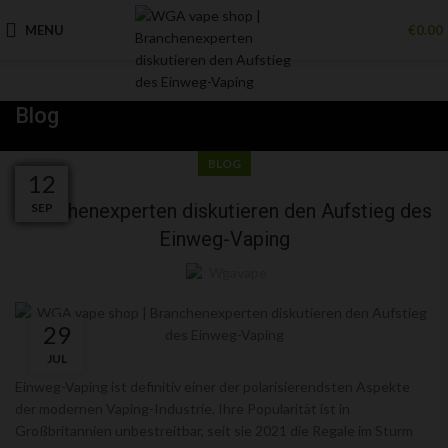
MENU
€
0.00
Blog
BLOG
17
25
24
23
20
20
19
19
14
13
13
12
Branchenexperten diskutieren den Aufstieg des
OCT
SEP
SEP
SEP
SEP
SEP
SEP
SEP
SEP
SEP
SEP
SEP
Einweg-Vaping
Wgavape
29
JUL
Einweg-Vaping ist definitiv einer der polarisierendsten Aspekte
der modernen Vaping-Industrie. Ihre Popularität ist in
Großbritannien unbestreitbar, seit sie 2021 die Regale im Sturm