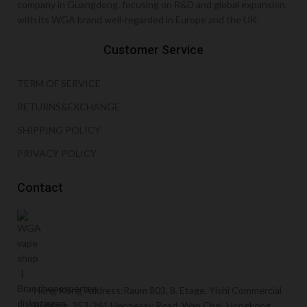
company in Guangdong, focusing on R&D and global expansion,
with its WGA brand well-regarded in Europe and the UK.
Customer Service
TERM OF SERVICE
RETURNS&EXCHANGE
SHIPPING POLICY
PRIVACY POLICY
Contact
Hong Kong Address:Raum 803, 8. Etage, Yishi Commercial
Building, 253-261 Hennessy Road, Wan Chai, Hongkong