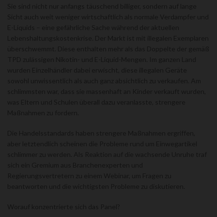
Sie sind nicht nur anfangs täuschend billiger, sondern auf lange
Sicht auch weit weniger wirtschaftlich als normale Verdampfer und
E-Liquids – eine gefährliche Sache während der aktuellen
Lebenshaltungskostenkrise. Der Markt ist mit illegalen Exemplaren
überschwemmt. Diese enthalten mehr als das Doppelte der gemäß
TPD zulässigen Nikotin- und E-Liquid-Mengen. Im ganzen Land
wurden Einzelhändler dabei erwischt, diese illegalen Geräte
sowohl unwissentlich als auch ganz absichtlich zu verkaufen. Am
schlimmsten war, dass sie massenhaft an Kinder verkauft wurden,
was Eltern und Schulen überall dazu veranlasste, strengere
Maßnahmen zu fordern.
Die Handelsstandards haben strengere Maßnahmen ergriffen,
aber letztendlich scheinen die Probleme rund um Einwegartikel
schlimmer zu werden. Als Reaktion auf die wachsende Unruhe traf
sich ein Gremium aus Branchenexperten und
Regierungsvertretern zu einem Webinar, um Fragen zu
beantworten und die wichtigsten Probleme zu diskutieren.
Worauf konzentrierte sich das Panel?